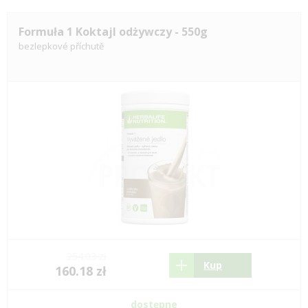
Formuła 1 Koktajl odżywczy - 550g
bezlepkové příchutě
254.03 zł
Kup
160.18 zł
dostępne