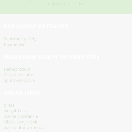
najwyżej 1x 14 dni.
POPULARNE KATEGORIE
Suplementy diety
Kosmetyki
NASZE INNE SKLEPY INTERNETOWE
Herbaprodukt
Čínská receptura
Sportovní výživa
WAŻNE LINKI
o nas
weight Loss
ważne substancje
Oblicz swoje BMI
dystrybutorzy oferują