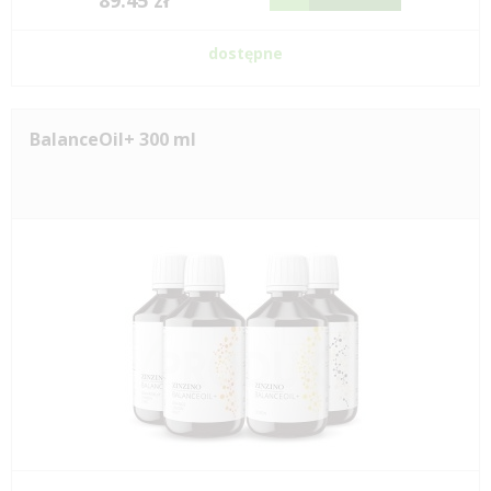
89.45 zł
dostępne
BalanceOil+ 300 ml