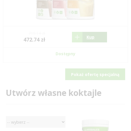
719.14 zł
Kup
472.74 zł
Dostępny
Pokaż ofertę specjalną
Utwórz własne koktajle