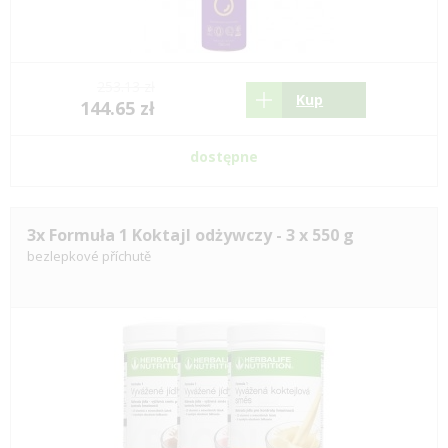
253.13 zł
Kup
144.65 zł
dostępne
3x Formuła 1 Koktajl odżywczy - 3 x 550 g
bezlepkové příchutě