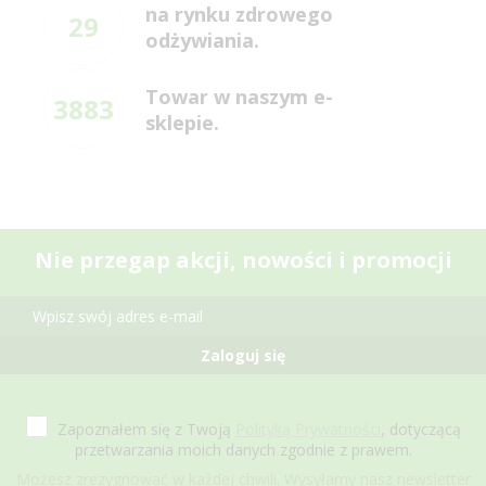
na rynku zdrowego
29
odżywiania.
Towar w naszym e-
3883
sklepie.
Nie przegap akcji, nowości i promocji
Zaloguj się
Zapoznałem się z Twoją
Polityką Prywatności
, dotyczącą
przetwarzania moich danych zgodnie z prawem.
Możesz zrezygnować w każdej chwili. Wysyłamy nasz newsletter