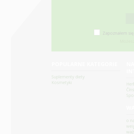
Zapoznałem się
Możesz 
POPULARNE KATEGORIE
NA
IN
Suplementy diety
Kosmetyki
Her
Čín
Spo
WA
o n
wei
waż