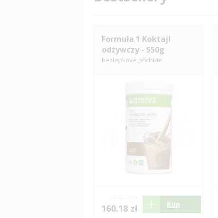
Formuła 1 Koktajl
odżywczy - 550g
bezlepkové příchutě
254.03 zł
Kup
160.18 zł