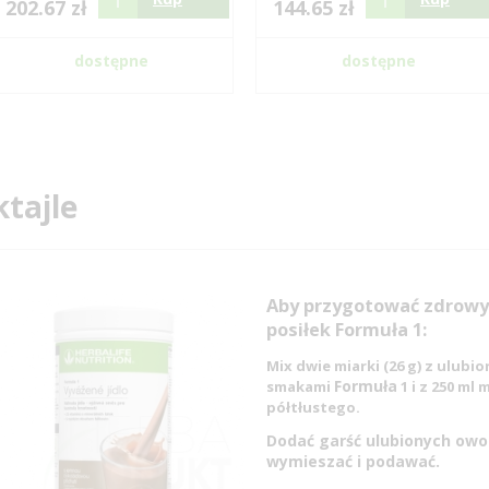
202.67 zł
144.65 zł
dostępne
dostępne
tajle
Aby przygotować zdrowy
posiłek Formuła 1:
Mix dwie miarki (26 g) z ulubi
Formuła
smakami
1 i z 250 ml 
półtłustego.
Dodać garść ulubionych ow
wymieszać i podawać.