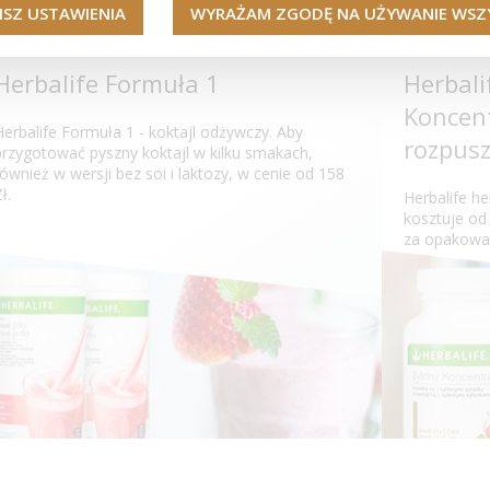
ISZ USTAWIENIA
WYRAŻAM ZGODĘ NA UŻYWANIE WSZY
Herbalife Formuła 1
Herbali
Koncent
Herbalife Formuła 1 - koktajl odżywczy. Aby
rozpusz
przygotować pyszny koktajl w kilku smakach,
również w wersji bez soi i laktozy, w cenie od 158
ł.
Herbalife h
kosztuje od
za opakowa