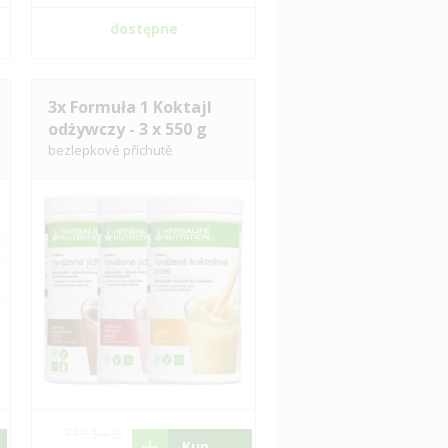
dostępne
3x Formuła 1 Koktajl
odżywczy - 3 x 550 g
bezlepkové příchutě
719.14 zł
Kup