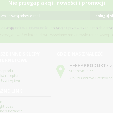
Nie przegap akcji, nowości i promocji
Zaloguj s
 z Twoją
Polityką Prywatności
, dotyczącą przetwarzania moich dany
zrezygnować w każdej chwili. Wysyłamy nasz newsletter najwyżej 1x
SZE INNE SKLEPY
GDZIE NAS ZNALEŹĆ
TERNETOWE
HERBA
PRODUKT
.CZ
baprodukt
Šilheřovická 558
ská receptura
725 29 Ostrava Petřkovice
rtovní výživa
ŻNE LINKI
as
ght Loss
ne substancje