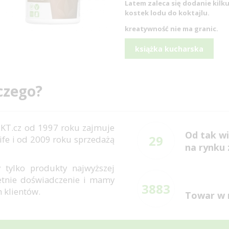
Latem zaleca się dodanie kilk
kostek lodu do koktajlu.
kreatywność
nie ma granic.
książka kucharska
czego?
KT.cz od 1997 roku zajmuje
Od tak wi
29
ife i od 2009 roku sprzedażą
na rynku
 tylko produkty najwyższej
letnie doświadczenie i mamy
3883
h klientów.
Towar w 