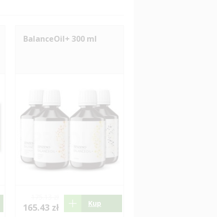
BalanceOil+ 300 ml
175.13 zł
Kup
165.43 zł