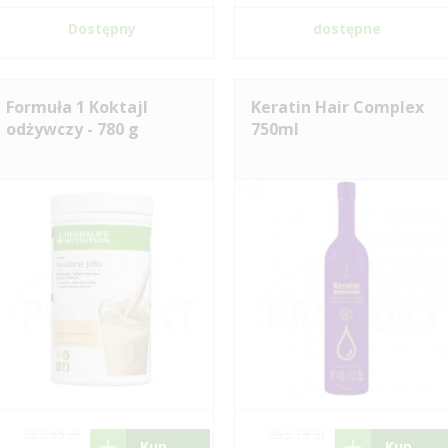
Dostępny
dostępne
Formuła 1 Koktajl
Keratin Hair Complex
odżywczy - 780 g
750ml
282.65 zł
253.13 zł
Kup
Kup