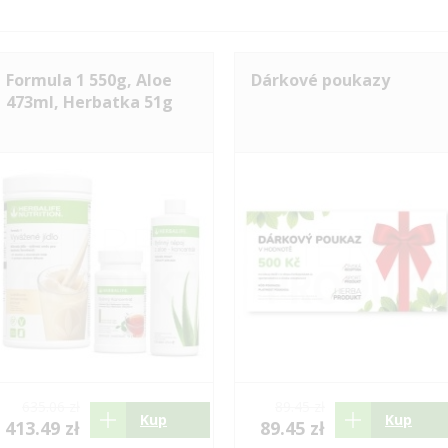
Formula 1 550g, Aloe
Dárkové poukazy
473ml, Herbatka 51g
635.06 zł
89.45 zł
Kup
Kup
413.49 zł
89.45 zł