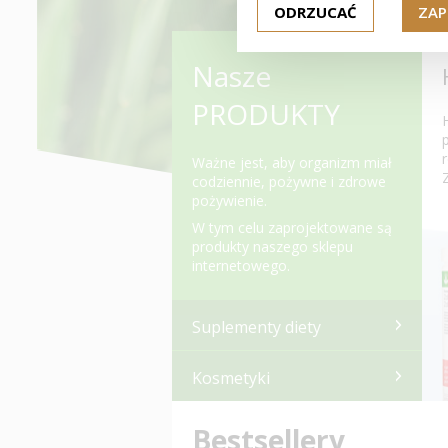
ODRZUCAĆ
ZAP
Nasze
PRODUKTY
Ważne jest, aby organizm miał
Z
codziennie, pożywne i zdrowe
pożywienie.
W tym celu zaprojektowane są
produkty naszego sklepu
internetowego.
Suplementy diety
Kosmetyki
Bestsellery