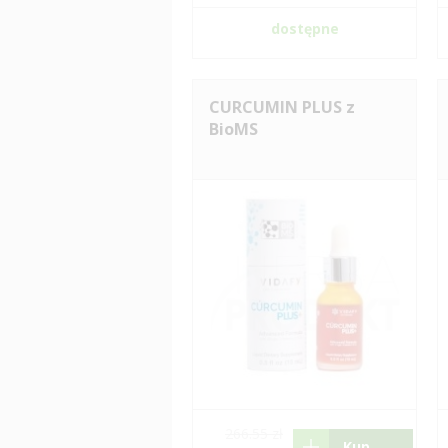
dostępne
CURCUMIN PLUS z
BioMS
266.55 zł
Kup