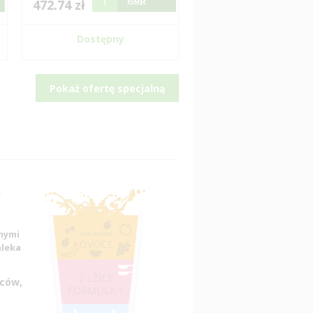
472.74 zł
Dostępny
Pokaż ofertę specjalną
onymi
mleka
oców,