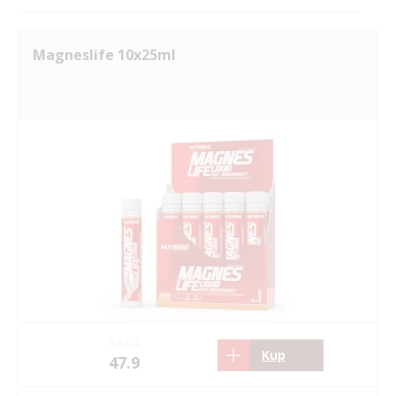
Magneslife 10x25ml
53.67
Kup
47.9