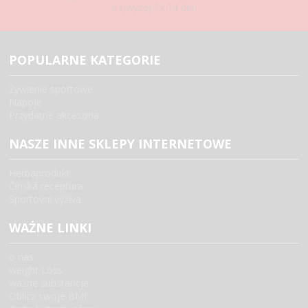
najwyżej 1x 14 dni.
POPULARNE KATEGORIE
Żywienie sportowe
Napoje
Przydatne akcesoria
NASZE INNE SKLEPY INTERNETOWE
Herbaprodukt
Čínská receptura
Sportovní výživa
WAŻNE LINKI
o nas
weight Loss
ważne substancje
Oblicz swoje BMI