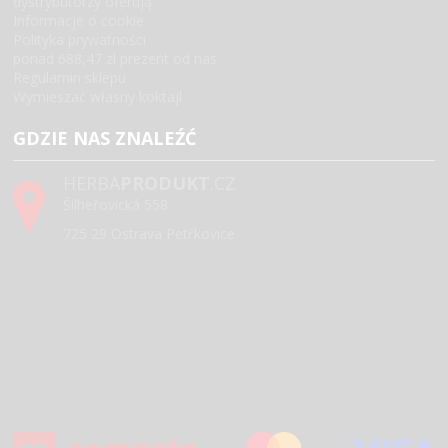
dystrybutorzy oferują
Informacje o cookie
Polityka prywatności
ponad 688,47 zl prezent od nas
Regulamin sklepu
Wymieszać własny koktajl
GDZIE NAS ZNALEŹĆ
HERBA
PRODUKT
.CZ
Šilheřovická 558
725 29 Ostrava Petřkovice