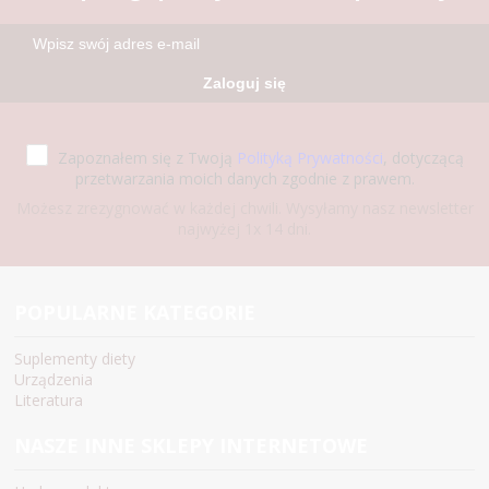
Zaloguj się
Zapoznałem się z Twoją
Polityką Prywatności
, dotyczącą
przetwarzania moich danych zgodnie z prawem.
Możesz zrezygnować w każdej chwili. Wysyłamy nasz newsletter
najwyżej 1x 14 dni.
POPULARNE KATEGORIE
Suplementy diety
Urządzenia
Literatura
NASZE INNE SKLEPY INTERNETOWE