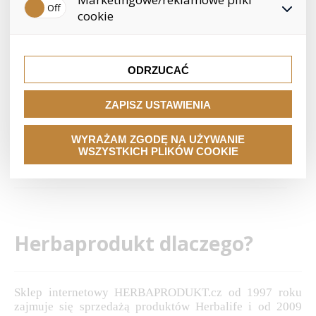
konkretnego użytkownika. Dlatego nie możemy znaleźć
naszego sklepu do Twoich potrzeb i zainteresowań, co
odwiedzonych linków, przeglądanych towarów itp.
cookie
zapewnia lepsze doświadczenia zakupowe. Dzięki nim
możemy bezpośrednio dostosować ofertę do Twoich
producent
Te pliki cookie pozwalają nam lepiej kierować i oceniać
preferencji, co pozwala uniknąć nieodpowiednich
kampanie marketingowe.
rekomendacji produktów lub innych nieistotnych ofert.
ODRZUCAĆ
zawiera
ZAPISZ USTAWIENIA
koncentrować się
na
WYRAŻAM ZGODĘ NA UŻYWANIE
WSZYSTKICH PLIKÓW COOKIE
Filtr
Sortuj
nazwa
producent
ceny
według:
Herbaprodukt dlaczego?
Sklep internetowy HERBAPRODUKT.cz od 1997 roku
zajmuje się sprzedażą produktów Herbalife i od 2009