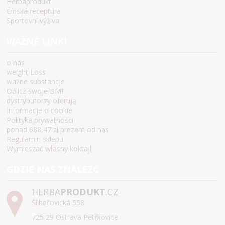
Herbaprodukt
Čínská receptura
Sportovní výživa
WAŻNE LINKI
o nas
weight Loss
ważne substancje
Oblicz swoje BMI
dystrybutorzy oferują
Informacje o cookie
Polityka prywatności
ponad 688,47 zl prezent od nas
Regulamin sklepu
Wymieszać własny koktajl
GDZIE NAS ZNALEŹĆ
HERBA
PRODUKT
.CZ
Šilheřovická 558
725 29 Ostrava Petřkovice