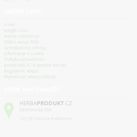
WAŻNE LINKI
o nas
weight Loss
ważne substancje
Oblicz swoje BMI
dystrybutorzy oferują
Informacje o cookie
Polityka prywatności
ponad 688,47 zl prezent od nas
Regulamin sklepu
Wymieszać własny koktajl
GDZIE NAS ZNALEŹĆ
HERBA
PRODUKT
.CZ
Šilheřovická 558
725 29 Ostrava Petřkovice