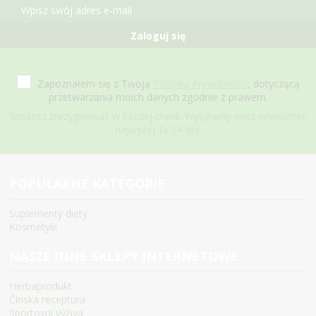
Zaloguj się
Zapoznałem się z Twoją
Polityką Prywatności
, dotyczącą
przetwarzania moich danych zgodnie z prawem.
Możesz zrezygnować w każdej chwili. Wysyłamy nasz newsletter
najwyżej 1x 14 dni.
POPULARNE KATEGORIE
Suplementy diety
Kosmetyki
NASZE INNE SKLEPY INTERNETOWE
Herbaprodukt
Čínská receptura
Sportovní výživa