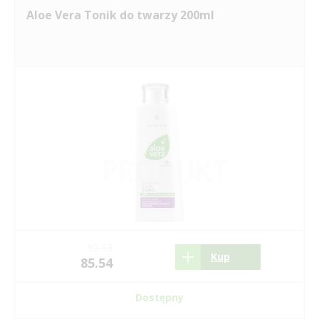
Aloe Vera Tonik do twarzy 200ml
92.13
Kup
85.54
Dostępny