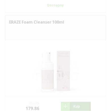
Dostępny
ERAZE Foam Cleanser 100ml
256.35
Kup
179.86