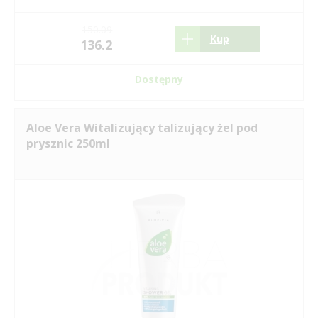
150.09
Kup
136.2
Dostępny
Aloe Vera Witalizujący talizujący żel pod
prysznic 250ml