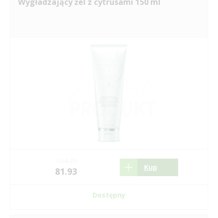
Wygładzający żel z cytrusami 150 ml
104.29
Kup
81.93
Dostępny