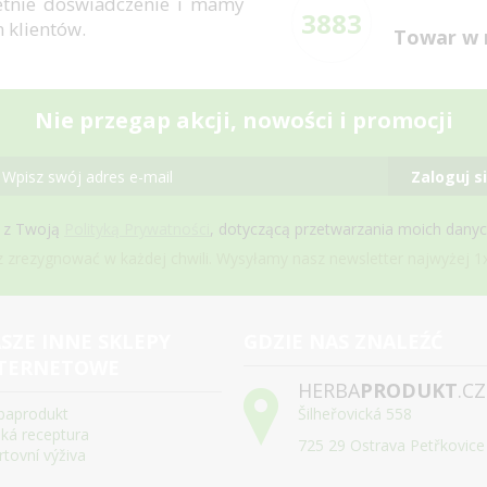
letnie doświadczenie i mamy
3883
h klientów.
Towar w 
Nie przegap akcji, nowości i promocji
Zaloguj s
 z Twoją
Polityką Prywatności
, dotyczącą przetwarzania moich dany
zrezygnować w każdej chwili. Wysyłamy nasz newsletter najwyżej 1x
SZE INNE SKLEPY
GDZIE NAS ZNALEŹĆ
TERNETOWE
HERBA
PRODUKT
.CZ
baprodukt
Šilheřovická 558
ská receptura
725 29 Ostrava Petřkovice
rtovní výživa