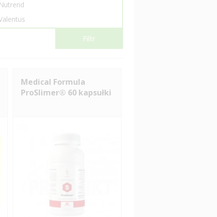
Nutrend
Valentus
Zinzino
Filtr
Medical Formula
ProSlimer® 60 kapsułki