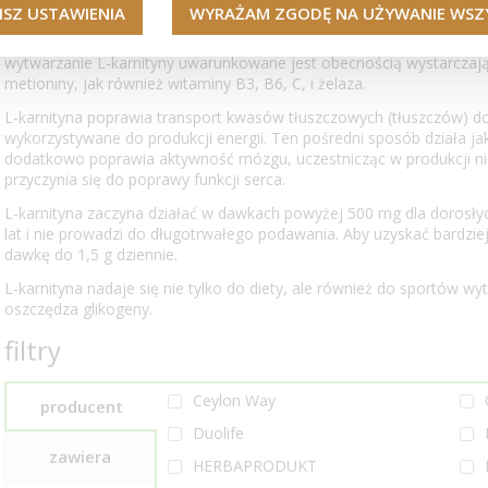
L-karnityna
ISZ USTAWIENIA
WYRAŻAM ZGODĘ NA UŻYWANIE WSZY
L-karnityna jest substancją własną (aminokwasem), którą ciało może
wytwarzanie L-karnityny uwarunkowane jest obecnością wystarczając
metioniny, jak również witaminy B3, B6, C, i żelaza.
L-karnityna poprawia transport kwasów tłuszczowych (tłuszczów) do
wykorzystywane do produkcji energii. Ten pośredni sposób działa jak
dodatkowo poprawia aktywność mózgu, uczestnicząc w produkcji nie
przyczynia się do poprawy funkcji serca.
L-karnityna zaczyna działać w dawkach powyżej 500 mg dla dorosłyc
lat i nie prowadzi do długotrwałego podawania. Aby uzyskać bardziej 
dawkę do 1,5 g dziennie.
L-karnityna nadaje się nie tylko do diety, ale również do sportów w
oszczędza glikogeny.
filtry
Ceylon Way
producent
Duolife
zawiera
HERBAPRODUKT