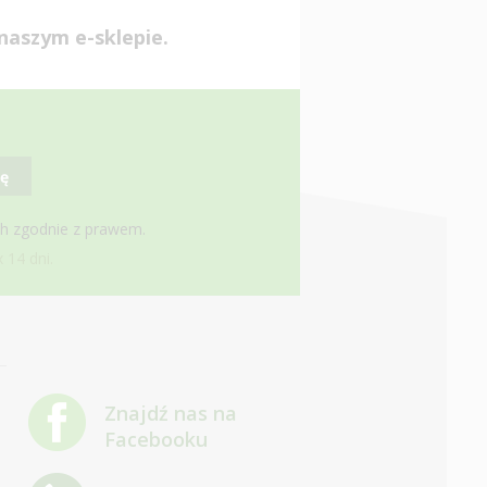
naszym e-sklepie.
ię
ch zgodnie z prawem.
 14 dni.
Znajdź nas na
Facebooku