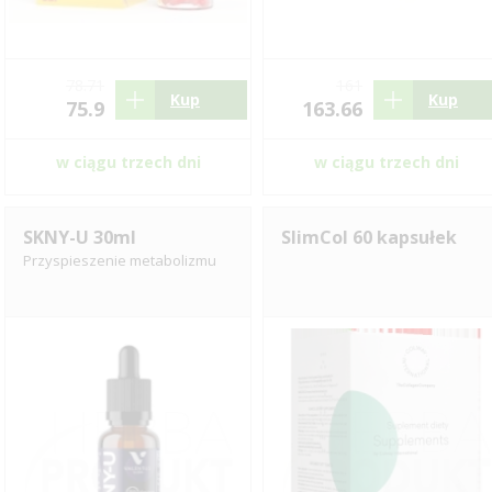
78.71
161
Kup
Kup
75.9
163.66
w ciągu trzech dni
w ciągu trzech dni
SKNY-U 30ml
SlimCol 60 kapsułek
Przyspieszenie metabolizmu