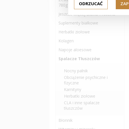
ODRZUCAĆ
ZAP
780g
Jeszcze więcej Białka-Proteina
Suplementy białkowe
Herbatki ziołowe
Kolagen
Napoje aloesowe
Spalacze Tłuszczów
Nocny palnik
Obciążenie psychiczne i
fizyczne
Karnityny
Herbatki ziołowe
CLA i inne spalacze
tłuszczów
Błonnik