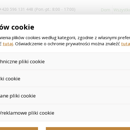
+420 596 131 448
(Pon.-pt.: 8:00 - 17:00)
Dom
Wszystk
logowanie i
ków cookie
rejestracja
ienia plików cookies według kategorii, zgodnie z własnymi prefer
źć
tutaj
. Oświadczenie o ochronie prywatności można znaleźć
tuta
niczne pliki cookie
>
>
Wprowadzenie
Suplementy diety
Odżywianie ukierunkowa
 są niezbędne do prawidłowego działania naszej strony internetowej i ws
>
CURCUMIN PLUS z BioMS
iki cookie
produktów w koszyku, kontroli filtrów, a także wyrażenia zgody na 
t wymagana w przypadku tych plików cookie i nie można ich nawet u
okie za pomocą skryptu Google Inc., który następnie anonimizuje te d
ne pliki cookie
aż zanonimizowane pliki cookie nie mogą być przypisane do konkret
CURCUMIN P
nych linków, przeglądanych towarów itp.
s służą dostosowaniu naszego sklepu do Twoich potrzeb i zainteres
reklamowe pliki cookie
ęki nim możemy bezpośrednio dostosować ofertę do Twoich preferen
producent:
Vidafy
 produktów lub innych nieistotnych ofert.
m lepiej kierować i oceniać kampanie marketingowe.