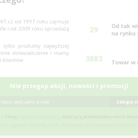
KT.cz od 1997 roku zajmuje
Od tak wi
29
ife i od 2009 roku sprzedażą
na rynku
 tylko produkty najwyższej
letnie doświadczenie i mamy
3883
h klientów.
Towar w 
Nie przegap akcji, nowości i promocji
Zaloguj s
 z Twoją
Polityką Prywatności
, dotyczącą przetwarzania moich dany
zrezygnować w każdej chwili. Wysyłamy nasz newsletter najwyżej 1x