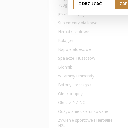
ODRZUCAĆ
ZAP
780g
Jeszcze więcej Białka-Proteina
Suplementy białkowe
Herbatki ziołowe
Kolagen
Napoje aloesowe
Spalacze Tłuszczów
Błonnik
Witaminy i minerały
Batony i przekąski
Olej konopny
Oleje ZINZINO
Odżywianie ukierunkowane
Żywienie sportowe i Herbalife
H24