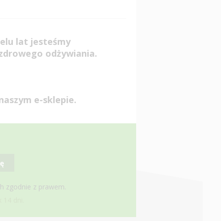
elu lat jesteśmy
 zdrowego odżywiania.
naszym e-sklepie.
ię
ch zgodnie z prawem.
 14 dni.