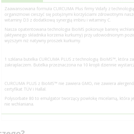
Zaawansowana formuła CURCUMA Plus firmy Vidafy z technolog
organizmowi cieszyć się potężnymi korzyściami zdrowotnymi nasze
witaminy D3 z dodatkową synergią imbiru i witaminy C.
Nasza opatentowana technologia BioMS pokonuje barierę wchłania
(aktywnego składnika korzenia kurkumy) przy udowodnionym pozi
wyższym niż natywny proszek kurkumy.
1 szklana butelka CURCUMA PLUS z technologią BioMS™, która zawi
zakraplaczem. Butelka przeznaczona na 10 kropli dziennie wystarc
CURCUMA PLUS z BioMS™ nie zawiera GMO, nie zawiera alergenów,
certyfikat TÜV i Hallal.
Polysorbate 80 to emulgator tworzący powłokę micelarną, która j
nie wchłaniana.
czego?