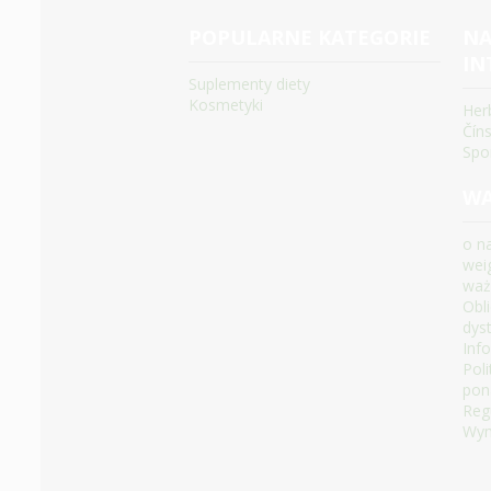
POPULARNE KATEGORIE
NA
IN
Suplementy diety
Kosmetyki
Her
Čín
Spo
WA
o n
wei
waż
Obl
dys
Inf
Pol
pon
Reg
Wym