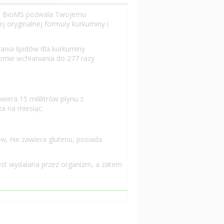
ią BioMS pozwala Twojemu
j oryginalnej formuły kurkuminy i
nia lipidów dla kurkuminy
omie wchłaniania do 277 razy
era 15 mililitrów płynu z
za na miesiąc.
 nie zawiera glutenu, posiada
est wydalana przez organizm, a zatem