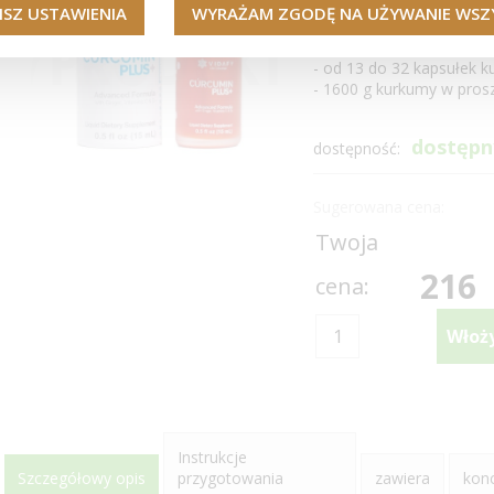
ISZ USTAWIENIA
WYRAŻAM ZGODĘ NA UŻYWANIE WSZY
10 kropli
-
8000 - 10000
mg kurkum
- od 13 do 32 kapsułek k
- 1600 g kurkumy w pros
dostępn
dostępność:
Sugerowana cena:
Twoja
216
cena:
Instrukcje
Szczegółowy opis
przygotowania
zawiera
kon