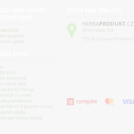
SZE INNE SKLEPY
GDZIE NAS ZNALEŹĆ
TERNETOWE
HERBA
PRODUKT
.CZ
baprodukt
Šilheřovická 558
ská receptura
725 29 Ostrava Petřkovice
rtovní výživa
ŻNE LINKI
as
ght Loss
ne substancje
icz swoje BMI
trybutorzy oferują
ormacje o cookie
ityka prywatności
ad 688,47 zl prezent od nas
ulamin sklepu
ieszać własny koktajl