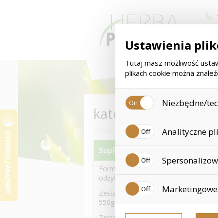
Ustawienia pli
Tutaj masz możliwość ustaw
plikach cookie można znale
Niezbędne/tech
kategoria
Są to pliki techniczne, które
Wybierz kategorię towarów
Analityczne pl
one m.in. do przechowywania 
cookies. Twoja zgoda nie jes
Suplementy diety
Zbieramy analityczne pliki co
Spersonalizowa
to już dane osobowe, poniew
Formuła 1 i inne Koktajle
nie możemy znaleźć odwiedzo
odżywcze
Personalizowane pliki cookie
Marketingowe/
doświadczenia zakupowe. Dzi
Zestawy z Formuła 1 koktajlem
nieodpowiednich rekomendacji
550g
Te pliki cookie pozwalają na
Zestawy z Formuła 1 koktajlem