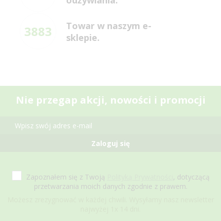
odżywiania.
Towar w naszym e-
3883
sklepie.
Nie przegap akcji, nowości i promocji
Zaloguj się
Zapoznałem się z Twoją
Polityką Prywatności
, dotyczącą
przetwarzania moich danych zgodnie z prawem.
Możesz zrezygnować w każdej chwili. Wysyłamy nasz newsletter
najwyżej 1x 14 dni.