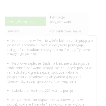
Instrukcje
Szczegółowy opis
przygotowania
zawiera
koncentrować się na
Numer jeden w świecie wśród koktajli zastępujących
posiłek*. Formuła 1 Koktajle odżywcze pomagają
osiągnąć cel osobom chcącym zrzucić wagę. Ty także
osiągnij go już dziś!
Naukowe zaplecze: Badania kliniczne wskazują, że
codzienne stosowanie koktajli zastępujących posiłek w
ramach diety ograniczającej spożycie kalorii w
połączeniu z umiarkowaną aktywnością fizyczną
stanowi skuteczny sposób kontroli wagi ciała.
Kalorie pod kontrolą: 220 kcal na porcję.
Bogate w białko sojowe i serwatkowe (18 g w
porcji), koktajle Formuła 1 są doskonałym wyborem,