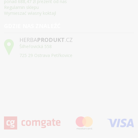
ponad 688,47 zl prezent od nas
Regulamin sklepu
Wymieszać własny koktajl
GDZIE NAS ZNALEŹĆ
HERBA
PRODUKT
.CZ
Šilheřovická 558
725 29 Ostrava Petřkovice