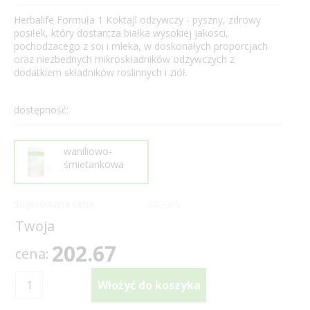
Herbalife Formuła 1 Koktajl odżywczy - pyszny, zdrowy
posiłek, który dostarcza białka wysokiej jakosci,
pochodzacego z soi i mleka, w doskonałych proporcjach
oraz niezbednych mikroskładników odzywczych z
dodatkiem składników roslinnych i ziół.
dostępność:
waniliowo-
śmietankowa
Sugerowana cena:
282.65
Twoja
202.67
cena: