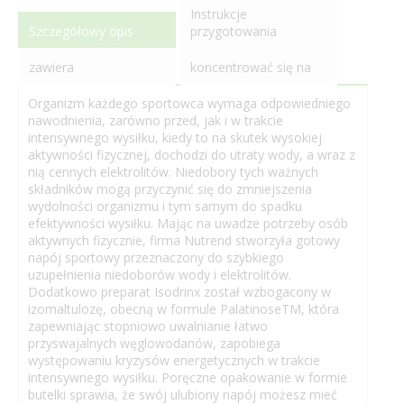
Instrukcje
Szczegółowy opis
przygotowania
zawiera
koncentrować się na
Organizm każdego sportowca wymaga odpowiedniego
nawodnienia, zarówno przed, jak i w trakcie
intensywnego wysiłku, kiedy to na skutek wysokiej
aktywności fizycznej, dochodzi do utraty wody, a wraz z
nią cennych elektrolitów. Niedobory tych ważnych
składników mogą przyczynić się do zmniejszenia
wydolności organizmu i tym samym do spadku
efektywności wysiłku. Mając na uwadze potrzeby osób
aktywnych fizycznie, firma Nutrend stworzyła gotowy
napój sportowy przeznaczony do szybkiego
uzupełnienia niedoborów wody i elektrolitów.
Dodatkowo preparat Isodrinx został wzbogacony w
izomaltulozę, obecną w formule PalatinoseTM, która
zapewniając stopniowo uwalnianie łatwo
przyswajalnych węglowodanów, zapobiega
występowaniu kryzysów energetycznych w trakcie
intensywnego wysiłku. Poręczne opakowanie w formie
butelki sprawia, że swój ulubiony napój możesz mieć