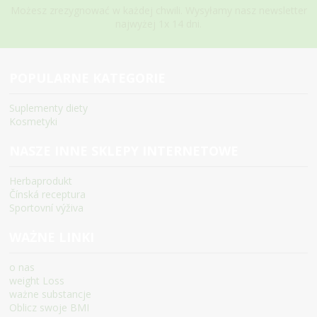
Możesz zrezygnować w każdej chwili. Wysyłamy nasz newsletter
najwyżej 1x 14 dni.
POPULARNE KATEGORIE
Suplementy diety
Kosmetyki
NASZE INNE SKLEPY INTERNETOWE
Herbaprodukt
Čínská receptura
Sportovní výživa
WAŻNE LINKI
o nas
weight Loss
ważne substancje
Oblicz swoje BMI