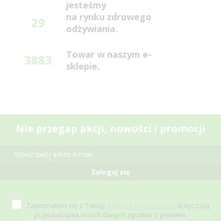
jesteśmy
na rynku zdrowego
29
odżywiania.
Towar w naszym e-
3883
sklepie.
Nie przegap akcji, nowości i promocji
Zaloguj się
Zapoznałem się z Twoją
Polityką Prywatności
, dotyczącą
przetwarzania moich danych zgodnie z prawem.