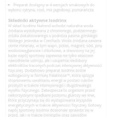
Preparat dostępny w 4 wersjach smakowych do
wyboru: cytryna, cool, mix jagodowy, pomarańcza.
Składniki aktywne Isodrinx
W skład Isodrinx Nutrend wchodzi naturalna woda
źródlana wydobywana z chronionego, podziemnego
źródła zlokalizowanego u podnóża pasma górskiego
Niskiego Jesionika w Czechach. Woda źródlana zawiera
cenne minerały, w tym wapń, potas, magnez, sód, jony
wodorowęglanowe i chlorkowe, a stworzony na jej
bazie napój sportowy zapewnia nie tylko właściwe
nawodnienie ustroju, ale i uzupełnia niedobory
elektrolitów traconych podczas intensywnej aktywności
fizycznej. Dodatkowo preparat Isodrinx został
wzbogacony w formułę Palatinose™, która sprzyja
stopniowemu uwalnianiu energii w postaci cukrów
prostych w trakcie intensywnego i długotrwałego
wysiłku fizycznego. Zabezpiecza to organizm przed
niekorzystnymi spadkami poziomu glukozy we krwi,
które przyczyniają się do występowania kryzysów
energetycznych w trakcie aktywności fizycznej. Gotowy
napój sportowy Isodrinx doskonale sprawdzi się w
przed, jak i w trakcie treningów oraz zawodów