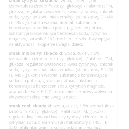
smak cytryna: składniki:
woda, cukier, 1,5%
izomaltuloza (źródło fruktozy i glukozy) - PalatinoseTM,
glukoza, regulator kwasowości kwas cytrynowy, chlorek
sodu, cytrynian sodu, biała emulsja (stabilizatory E 1450
i E 445), glukonian wapnia, aromat, substancja
konserwująca: sorbinian potasu, glukonian potasu,
substancja konserwująca benzoesan sodu, cytrynian
magnezu, barwnik E 102- może mieć szkodliwy wpływ
na aktywność i skupienie uwagi u dzieci.
smak mix berry: składniki:
woda, cukier, 1,5%
izomaltuloza (źródło fruktozy i glukozy) - PalatinoseTM,
glukoza, regulator kwasowości kwas cytrynowy, chlorek
sodu, cytrynian sodu, biała emulsja (stabilizatory E 1450
i E 445), glukonian wapnia, substancja konserwująca:
sorbinian potasu, glukonian potasu, substancja
konserwująca benzoesan sodu, cytrynian magnezu,
aromat, barwnik E 122- może mieć szkodliwy wpływ na
aktywność i skupienie uwagi u dzieci.
smak cool: składniki:
woda, cukier, 1,5% izomaltuloza
(źródło fruktozy i glukozy) - PalatinoseTM, glukoza,
regulator kwasowości kwas cytrynowy, chlorek sodu,
cytrynian sodu, biała emulsja (stabilizatory E 1450 i E
445), glukonian wapnia, substancja konserwująca: