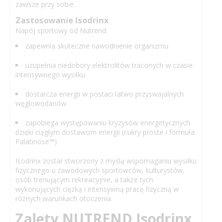
zawsze przy sobie.
Zastosowanie Isodrinx
Napój sportowy od Nutrend:
zapewnia skuteczne nawodnienie organizmu
uzupełnia niedobory elektrolitów traconych w czasie
intensywnego wysiłku
dostarcza energii w postaci łatwo przyswajalnych
węglowodanów
zapobiega występowaniu kryzysów energetycznych
dzięki ciągłym dostawom energii (cukry proste i formuła
Palatinose™)
Isodrinx został stworzony z myślą wspomaganiu wysiłku
fizycznego u zawodowych sportowców, kulturystów,
osób trenującym rekreacyjnie, a także tych
wykonujących ciężką i intensywną pracę fizyczną w
różnych warunkach otoczenia.
Zalety NUTREND Isodrinx