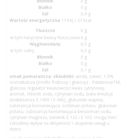
Błonnik
0 g
Białko
0 g
Sól
0,9 g
Wartość energetyczna
114 kJ / 27 kcal
Tłuszcze
0 g
w tym nasycone kwasy tłuszczowe
0 g
Węglowodany
6,5 g
w tym cukry
6,5 g
Błonnik
0 g
Białko
0 g
Sól
0,1 g
smak pomarańcza: składniki:
woda, cukier, 1,5%
izomaltuloza (źródło fruktozy i glukozy) - PalatinoseTM,
glukoza, regulator kwasowości kwas cytrynowy,
aromat, chlorek sodu, cytrynian sodu, biała emulsja
(stabilizatory E 1450 i E 445), glukonian wapnia,
substancja konserwująca: sorbinian potasu, glukonian
potasu, substancja konserwująca benzoesan sodu,
cytrynian magnezu, barwnik E 122 i E 102- mogą mieć
szkodliwy wpływ na aktywność i skupienie uwagi u
dzieci.