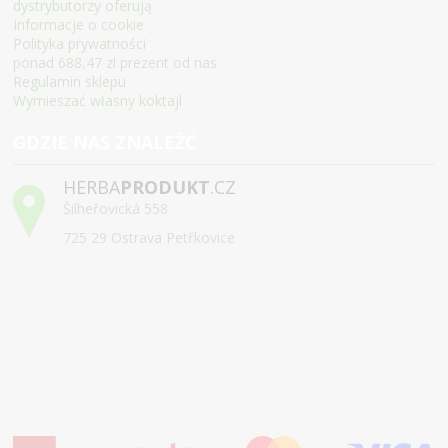
dystrybutorzy oferują
Informacje o cookie
Polityka prywatności
ponad 688,47 zl prezent od nas
Regulamin sklepu
Wymieszać własny koktajl
GDZIE NAS ZNALEŹĆ
HERBA
PRODUKT
.CZ
Šilheřovická 558
725 29 Ostrava Petřkovice